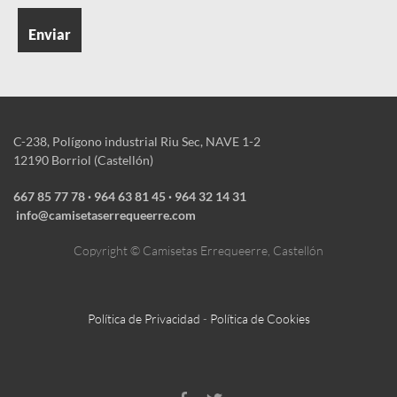
C-238, Polígono industrial Riu Sec, NAVE 1-2
12190 Borriol (Castellón)
667 85 77 78
·
964 63 81 45 · ‎964 32 14 31
info@camisetaserrequeerre.com
Copyright © Camisetas Errequeerre, Castellón
Política de Privacidad
-
Política de Cookies