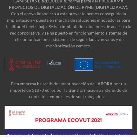
CAMISETAS ERREQUEERRE forma parte del PROGRAMA
PROYECTOS DE DIGITALIZACIÓN DE PYME (DIGITALIZA-CV).
Con el apoyo financiero a este proyecto hemos conseguido la
implantación y puesta en marcha de soluciones innovadoras para
facilitar el teletrabajo. Se han implantado soluciones de acceso a la
red corporativa, y se ha puesto en funcionamiento sistemas de
telecomunicaciones, sistemas de seguridad avanzados y de
monitorización remoto.
Esta empresa ha recibido una subvención de
LABORA
por un
importe de 51870 euros por la transformación a indefinido de
contratos temporales de sus trabajadores.