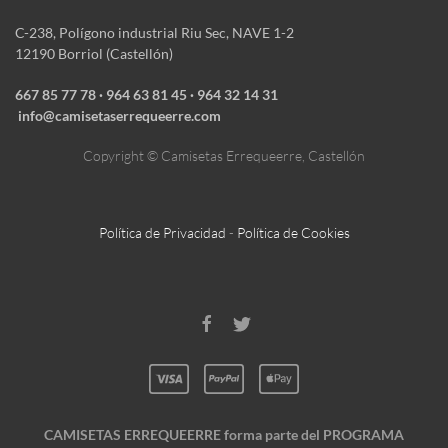
C-238, Polígono industrial Riu Sec, NAVE 1-2
12190 Borriol (Castellón)
667 85 77 78
·
964 63 81 45 · ‎964 32 14 31
info@camisetaserrequeerre.com
Copyright © Camisetas Errequeerre, Castellón
Política de Privacidad
-
Política de Cookies
CAMISETAS ERREQUEERRE forma parte del PROGRAMA