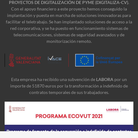
PROYECTOS DE DIGITALIZACIÓN DE PYME (DIGITALIZA-CV).
Con el apoyo financiero a este proyecto hemos conseguido la
implantación y puesta en marcha de soluciones innovadoras para
facilitar el teletrabajo. Se han implantado soluciones de acceso a la
red corporativa, y se ha puesto en funcionamiento sistemas de
telecomunicaciones, sistemas de seguridad avanzados y de
monitorización remoto.
Esta empresa ha recibido una subvención de
LABORA
por un
importe de 51870 euros por la transformación a indefinido de
contratos temporales de sus trabajadores.