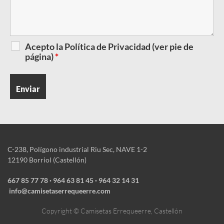
Acepto la Política de Privacidad (ver pie de
página)
*
C-238, Polígono industrial Riu Sec, NAVE 1-2
12190 Borriol (Castellón)
667 85 77 78
·
964 63 81 45 · ‎964 32 14 31
info@camisetaserrequeerre.com
Copyright © Camisetas Errequeerre, Castellón