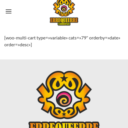
[woo-multi-cart type=»variable» cats=»79″ orderby=»date»
order=»desc»]