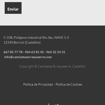
C-238, Polígono industrial Riu Sec, NAVE 1-2
12190 Borriol (Castellón)
667 85 77 78
·
964 63 81 45 · ‎964 32 14 31
info@camisetaserrequeerre.com
Copyright © Camisetas Errequeerre, Castellón
Política de Privacidad
-
Política de Cookies