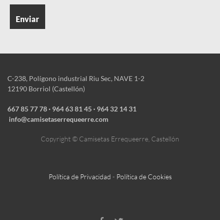
C-238, Polígono industrial Riu Sec, NAVE 1-2
12190 Borriol (Castellón)
667 85 77 78
·
964 63 81 45 · ‎964 32 14 31
info@camisetaserrequeerre.com
Copyright © Camisetas Errequeerre, Castellón
Política de Privacidad
-
Política de Cookies